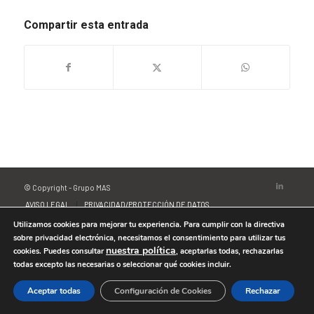
Compartir esta entrada
© Copyright - Grupo MAS
AVISO LEGAL
PRIVACIDAD/PROTECCIÓN DE DATOS
POLÍTICA DE COOKIES
Utilizamos cookies para mejorar tu experiencia. Para cumplir con la directiva
sobre privacidad electrónica, necesitamos el consentimiento para utilizar tus
nuestra política
cookies. Puedes consultar
, aceptarlas todas, rechazarlas
todas excepto las necesarias o seleccionar qué cookies incluir.
Aceptar todas
Configuración de Cookies
Rechazar