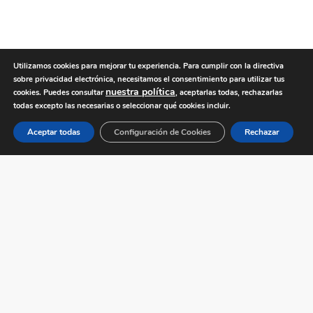
Utilizamos cookies para mejorar tu experiencia. Para cumplir con la directiva
sobre privacidad electrónica, necesitamos el consentimiento para utilizar tus
nuestra política
cookies. Puedes consultar
, aceptarlas todas, rechazarlas
todas excepto las necesarias o seleccionar qué cookies incluir.
Aceptar todas
Configuración de Cookies
Rechazar
MacBook PRO & SSD